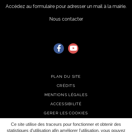
Accédez au formulaire pour adresser un mail à la mairie.
Nous contacter
Lien vers le compte Facebook
Lien vers la chaîne Youtu
PLAN DU SITE
CRÉDITS
MENTIONS LÉGALES
ACCESSIBILITÉ
GERER LES COOKIES
Ce site utilise des traceurs pour fonctionner et obtenir des
statistiques d'utilisation afin améliorer l'utilisation, vous pouvez