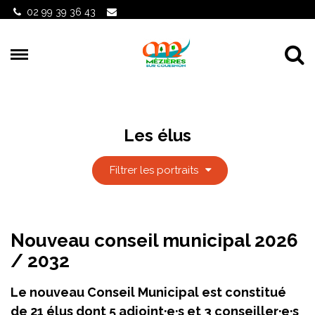
Gestion des traceurs
02 99 39 36 43
Al
Les élus
Filtrer les portraits
Nouveau conseil municipal 2026
/ 2032
Le nouveau Conseil Municipal est constitué
de 21 élus dont 5 adjoint·e·s et 3 conseiller·e·s