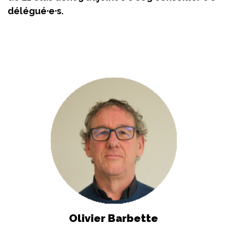
délégué·e·s.
Olivier Barbette