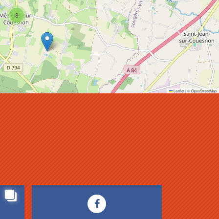
8
Leaflet
|
©
OpenStreetMap