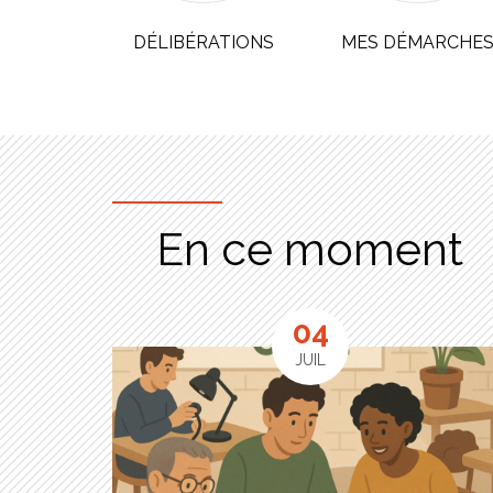
NALE
DÉLIBÉRATIONS
MES DÉMARCHE
En ce moment
04
LET
JUIL