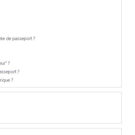
le de passeport ?
ur" ?
sseport ?
rique ?