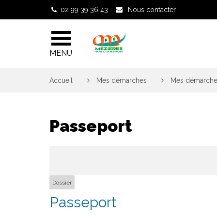
Gestion des traceurs
02 99 39 36 43
Nous contacter
MENU
Accueil
>
Mes démarches
>
Mes démarches
Passeport
Dossier
Passeport