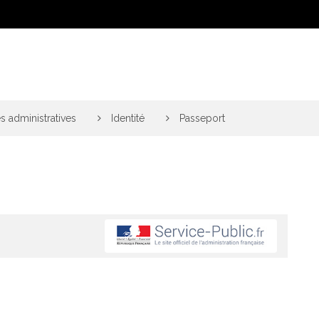
 administratives
>
Identité
>
Passeport