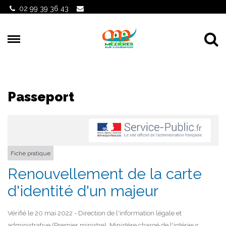
Gestion des traceurs
02 99 39 36 43
Al
Passeport
Fiche pratique
Renouvellement de la carte
d'identité d'un majeur
Vérifié le 20 mai 2022 - Direction de l'information légale et
administrative (Premier ministre), Ministère chargé de l'intérieur