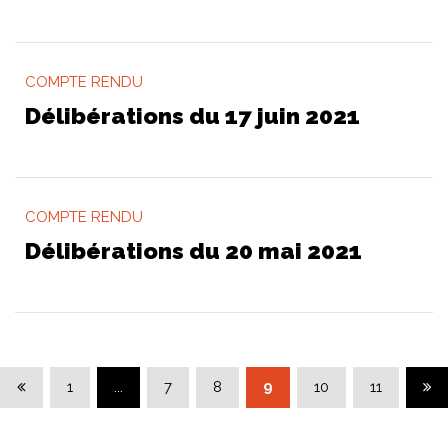
COMPTE RENDU
Délibérations du 17 juin 2021
COMPTE RENDU
Délibérations du 20 mai 2021
Page précédente
Pag
1
...
7
8
9
10
11