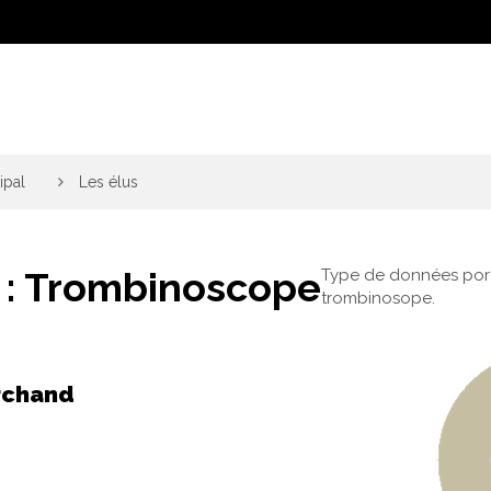
ipal
>
Les élus
 :
Trombinoscope
Type de données portr
trombinosope.
rchand