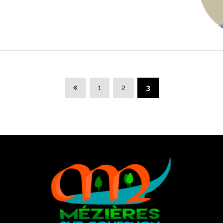
Page précédente
1
2
3