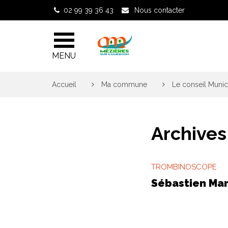
Gestion des traceurs
02 99 39 36 43
Nous contacter
MENU
Accueil
>
Ma commune
>
Le conseil Munic
Archives
TROMBINOSCOPE
Sébastien Ma