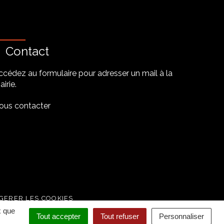
Contact
ccédez au formulaire pour adresser un mail à la
irie.
ous contacter
be
GERER LES COOKIES
x que
Tout accepter
Tout refuser
Personnaliser