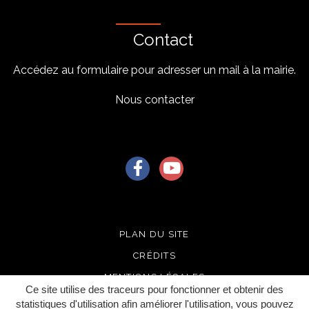
Contact
Accédez au formulaire pour adresser un mail à la mairie.
Nous contacter
Lien vers le compte Facebook
Lien vers la chaîne Youtu
PLAN DU SITE
CRÉDITS
MENTIONS LÉGALES
Ce site utilise des traceurs pour fonctionner et obtenir des
ACCESSIBILITÉ
statistiques d'utilisation afin améliorer l'utilisation, vous pouvez