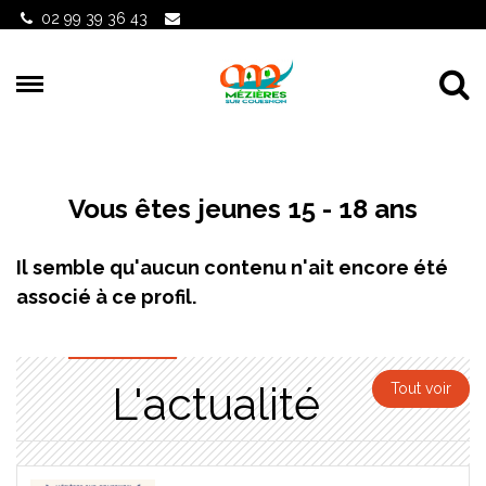
Gestion des traceurs
02 99 39 36 43
Al
Vous êtes jeunes 15 - 18 ans
Il semble qu'aucun contenu n'ait encore été
associé à ce profil.
L'actualité
Tout voir