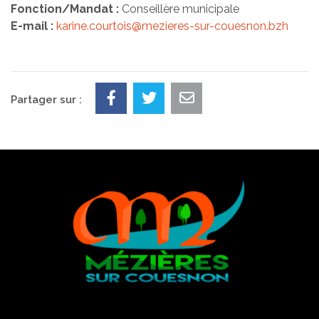
Fonction/Mandat :
Conseillère municipale
E-mail :
karine.courtois@mezieres-sur-couesnon.bzh
Partager sur :