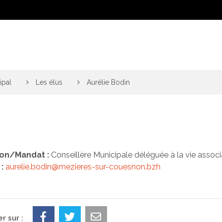
ipal
>
Les élus
>
Aurélie Bodin
ion/Mandat :
Conseillère Municipale déléguée à la vie associ
:
aurelie.bodin@mezieres-sur-couesnon.bzh
r sur :