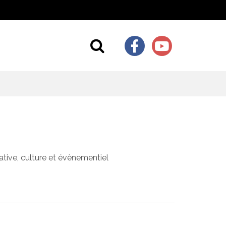
Lien vers le 
Lien vers 
Aller à la recherch
ative, culture et évènementiel