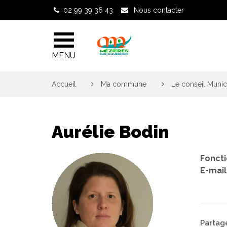
Gestion des traceurs
02 99 39 36 43
Nous contacter
MENU
Accueil
>
Ma commune
>
Le conseil Munic
Aurélie Bodin
Fonct
E-mail 
Partage