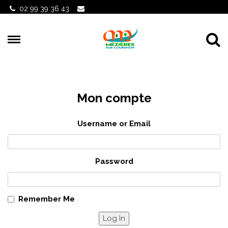
Gestion des traceurs
02 99 39 36 43
Al
Mon compte
Username or Email
Password
Remember Me