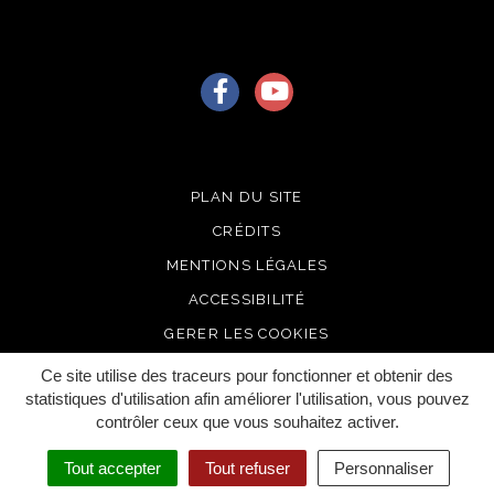
Lien vers le compte Facebook
Lien vers la chaîne Youtu
PLAN DU SITE
CRÉDITS
MENTIONS LÉGALES
ACCESSIBILITÉ
GERER LES COOKIES
Ce site utilise des traceurs pour fonctionner et obtenir des
statistiques d'utilisation afin améliorer l'utilisation, vous pouvez
contrôler ceux que vous souhaitez activer.
Tout accepter
Tout refuser
Personnaliser