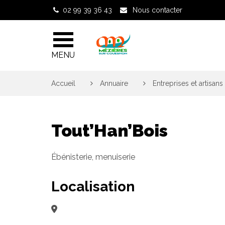
Gestion des traceurs
02 99 39 36 43
Nous contacter
MENU
Accueil
>
Annuaire
>
Entreprises et artisans
Tout’Han’Bois
Ébénisterie, menuiserie
Localisation