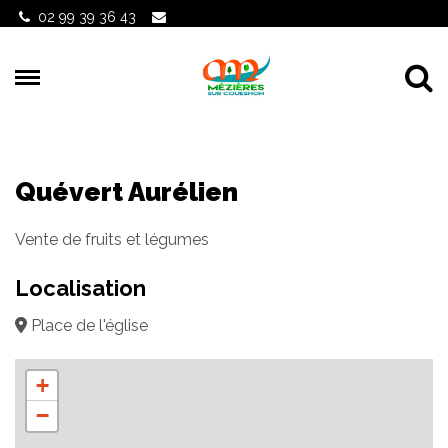
Gestion des traceurs
02 99 39 36 43
Al
Quévert Aurélien
Vente de fruits et légumes
Localisation
Place de l'église
+
−