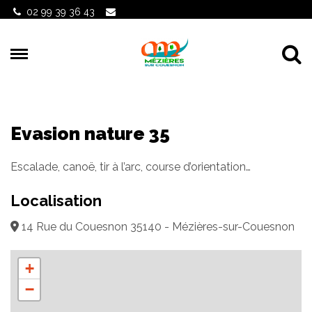
Gestion des traceurs
02 99 39 36 43
Al
Evasion nature 35
Escalade, canoë, tir à l’arc, course d’orientation…
Localisation
14 Rue du Couesnon 35140 - Mézières-sur-Couesnon
+
−