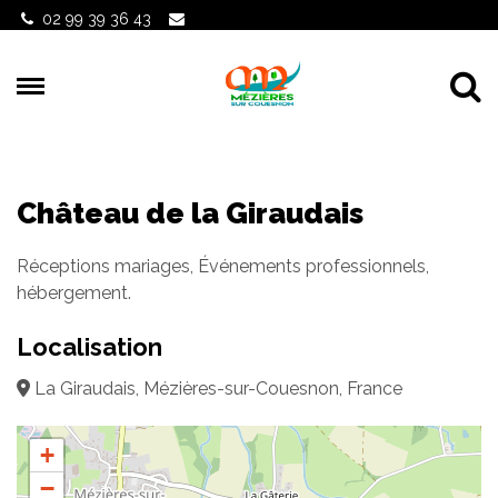
Gestion des traceurs
02 99 39 36 43
Al
Château de la Giraudais
Réceptions mariages, Événements professionnels,
hébergement.
Localisation
La Giraudais, Mézières-sur-Couesnon, France
+
−