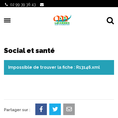
Gestion des traceurs
02 99 39 36 43
Al
Social et santé
Impossible de trouver la fiche : R13146.xml
Partager sur :