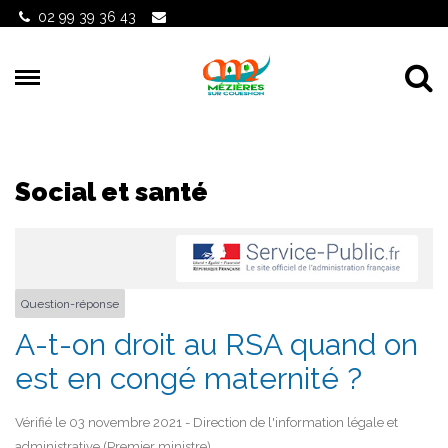
Gestion des traceurs
02 99 39 36 43
Al
Social et santé
Question-réponse
A-t-on droit au RSA quand on
est en congé maternité ?
Vérifié le 03 novembre 2021 - Direction de l'information légale et
administrative (Premier ministre)