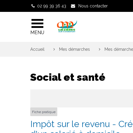
Gestion des traceurs
02 99 39 36 43
Nous contacter
MENU
Accueil
>
Mes démarches
>
Mes démarches
Social et santé
Fiche pratique
Impôt sur le revenu - Cré