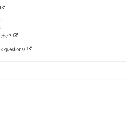
)
rche ?
ux questions)