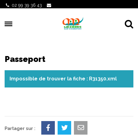
Gestion des traceurs
02 99 39 36 43
Al
Passeport
Impossible de trouver la fiche : R31350.xml
Partager sur :