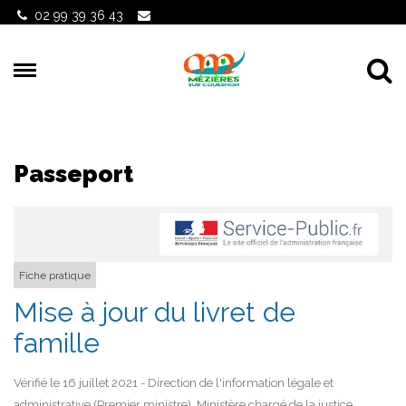
Gestion des traceurs
02 99 39 36 43
Al
Passeport
Fiche pratique
Mise à jour du livret de
famille
Vérifié le 16 juillet 2021 - Direction de l'information légale et
administrative (Premier ministre), Ministère chargé de la justice