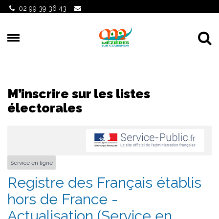
Gestion des traceurs
02 99 39 36 43
Al
M’inscrire sur les listes
électorales
Service en ligne
Registre des Français établis
hors de France -
Actualisation (Service en