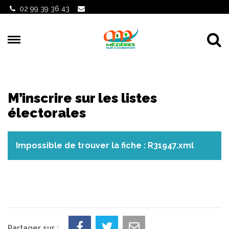
Gestion des traceurs
02 99 39 36 43
Al
M’inscrire sur les listes
électorales
Impossible de trouver la fiche : R31947.xml
Partager sur :