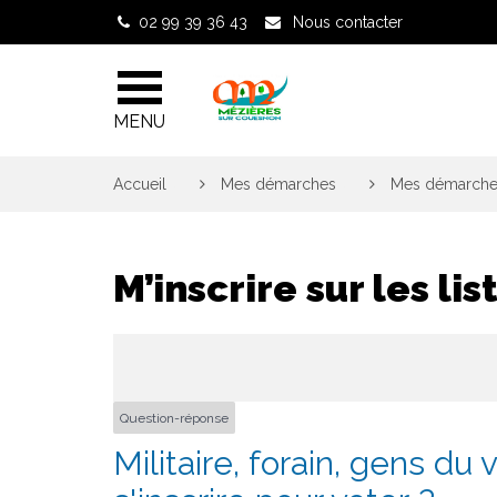
Gestion des traceurs
02 99 39 36 43
Nous contacter
MENU
Accueil
>
Mes démarches
>
Mes démarches
M’inscrire sur les li
Question-réponse
Militaire, forain, gens du 