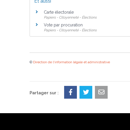
Et aussi
Carte électorale
Papiers - Citoyenneté - Élections
Vote par procuration
Papiers - Citoyenneté - Élections
©
Direction de l'information légale et administrative
Partager sur :