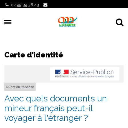
Gestion des traceurs
02 99 39 36 43
Al
Carte d’identité
Question-réponse
Avec quels documents un
mineur français peut-il
voyager à l'étranger ?