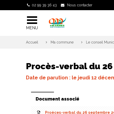
Gestion des traceurs
02 99 39 36 43
Nous contacter
MENU
Accueil
>
Ma commune
>
Le conseil Munic
Procès-verbal du 2
Date de parution : le jeudi 12 déc
Document associé
Proèces-verbal du 26 septembre 