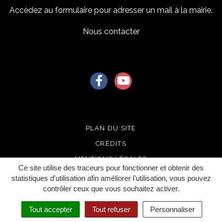
Accédez au formulaire pour adresser un mail à la mairie.
Nous contacter
Lien vers le compte Facebook
Lien vers la chaîne Youtu
PLAN DU SITE
CRÉDITS
MENTIONS LÉGALES
Ce site utilise des traceurs pour fonctionner et obtenir des
ACCESSIBILITÉ
statistiques d'utilisation afin améliorer l'utilisation, vous pouvez
contrôler ceux que vous souhaitez activer.
GERER LES COOKIES
Tout accepter
Tout refuser
Personnaliser