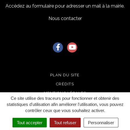
Accédez au formulaire pour adresser un mail à la mairie.
Nous contacter
Lien vers le compte Facebook
Lien vers la chaîne Youtu
PLAN DU SITE
CRÉDITS
MENTIONS LÉGALES
Ce site utilise des traceurs pour fonctionner et obtenir des
ACCESSIBILITÉ
statistiques d'utilisation afin améliorer l'utilisation, vous pouvez
contrôler ceux que vous souhaitez activer.
GERER LES COOKIES
Tout accepter
Tout refuser
Personnaliser