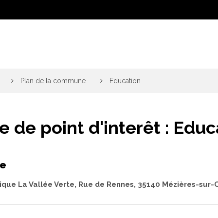
>
Plan de la commune
>
Education
e de point d'interêt :
Educ
ue
lique La Vallée Verte, Rue de Rennes, 35140 Mézières-sur