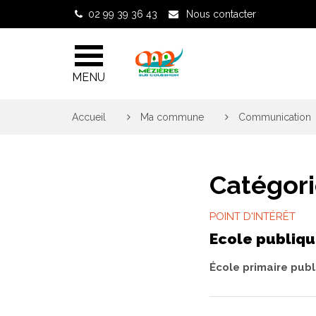
Gestion des traceurs
02 99 39 36 43
Nous contacter
MENU
Accueil
>
Ma commune
>
Communication
Catégori
POINT D'INTÉRÊT
Ecole publiq
École primaire pub